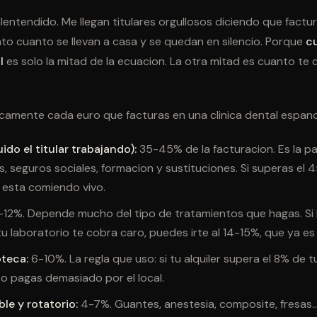
alentendido. Me llegan titulares orgullosos diciendo que fact
nto cuanto se llevan a casa y se quedan en silencio. Porque
c
l
es solo la mitad de la ecuacion. La otra mitad es cuanto te
picamente cada euro que facturas en una clinica dental espano
ido el titular trabajando):
35-45% de la facturacion. Es la p
s, seguros sociales, formacion y sustituciones. Si superas el 
 esta comiendo vivo.
12%. Depende mucho del tipo de tratamientos que hagas. S
y tu laboratorio te cobra caro, puedes irte al 14-15%, que ya e
oteca:
6-10%. La regla que uso: si tu alquiler supera el 8% de t
o pagas demasiado por el local.
ble y rotatorio:
4-7%. Guantes, anestesia, composite, fresas..