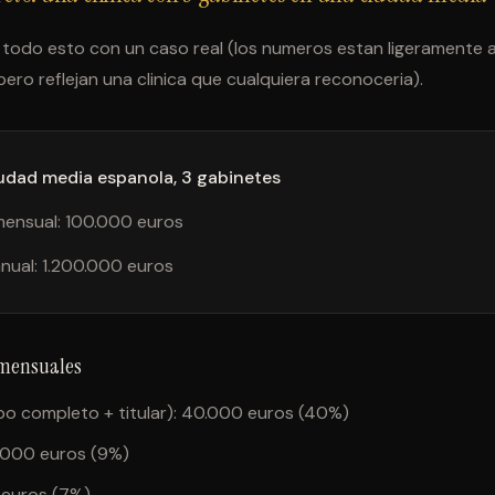
 todo esto con un caso real (los numeros estan ligeramente 
pero reflejan una clinica que cualquiera reconoceria).
iudad media espanola, 3 gabinetes
mensual: 100.000 euros
nual: 1.200.000 euros
 mensuales
po completo + titular): 40.000 euros (40%)
9.000 euros (9%)
0 euros (7%)