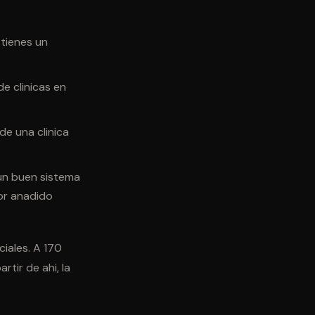
tienes un
e clinicas en
.
de una clinica
un buen sistema
or anadido
ciales. A 170
tir de ahi, la