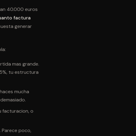
uran 40.000 euros
uanto factura
 cuesta generar
la:
artida mas grande.
45%, tu estructura
i haces mucha
s demasiado.
u facturacion, o
. Parece poco,