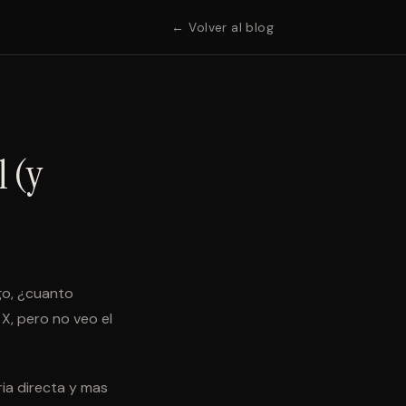
← Volver al blog
l (y
go, ¿cuanto
X, pero no veo el
ia directa y mas