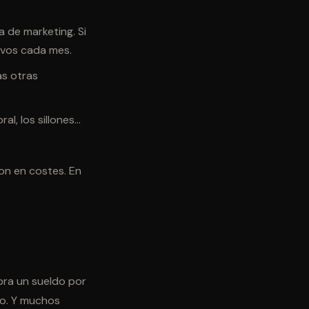
 de marketing. Si
evos cada mes.
as otras
l, los sillones...
on en costes. En
bra un sueldo por
io. Y muchos