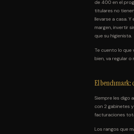
de 400 en el prog
titulares no tiene
llevarse a casa. Y
margen, invertir 
que su higienista.
Te cuento lo que v
bien, va regular o
El benchmark: c
Siempre les digo a
con 2 gabinetes y
facturaciones tot
Los rangos que m