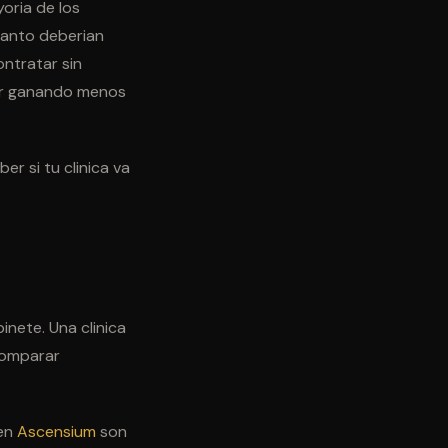
oria de los
uanto deberian
ontratar sin
bar ganando menos
r si tu clinica va
binete. Una clinica
comparar
 en
Ascensium
son