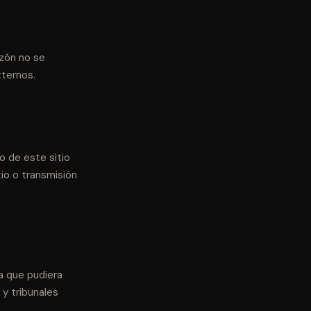
zón no se
xternos.
o de este sitio
tio o transmisión
ia que pudiera
 y tribunales